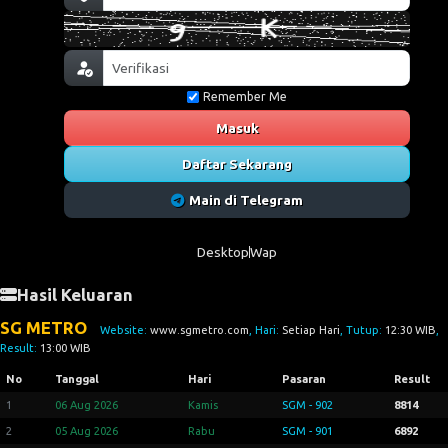
Remember Me
Masuk
Daftar Sekarang
Main di Telegram
Desktop
Wap
Hasil Keluaran
SG METRO
Website:
www.sgmetro.com
, Hari:
Setiap Hari
, Tutup:
12:30 WIB
,
Result:
13:00 WIB
No
Tanggal
Hari
Pasaran
Result
1
06 Aug 2026
Kamis
SGM - 902
8814
2
05 Aug 2026
Rabu
SGM - 901
6892