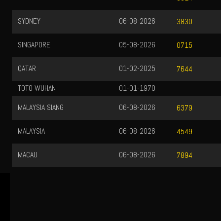
SYDNEY
06-08-2026
3830
SINGAPORE
05-08-2026
0715
QATAR
01-02-2025
7644
TOTO WUHAN
01-01-1970
MALAYSIA SIANG
06-08-2026
6379
MALAYSIA
06-08-2026
4549
MACAU
06-08-2026
7894