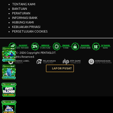
TENTANG KAMI
BANTUAN
PERATURAN
INFORMASI BANK
HUBUNGI KAMI
KEBIJAKAN PRIVASI
PERSETUJUAN COOKIES
© 2015 - 2026 Copyright PENTASLOT.
All Rights Reserved.
LAPOR PUSAT